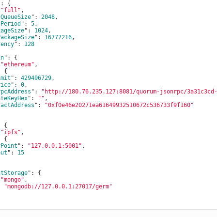
": 
{

 
"full"
,

gQueueSize
": 
2048
,

gPeriod
": 
5
,

kageSize
": 
1024
,

PackageSize
": 
16777216
,

rency
": 
128
in
": 
{

 
"ethereum"
,

: 
{

imit
": 
429496729
,

rice
": 
0
,

rpcAddress
": 
"http://180.76.235.127:8081/quorum-jsonrpc/3a31c3cd
ateKeyHex
": 
""
,

ractAddress
": 
"0xf0e46e20271ea61649932510672c536733f9f160"
: 
{

 
"ipfs"
,

: 
{

yPoint
": 
"127.0.0.1:5001"
,

out
": 
15
ntStorage
": 
{

 
"mongo"
,

: 
"mongodb://127.0.0.1:27017/germ"