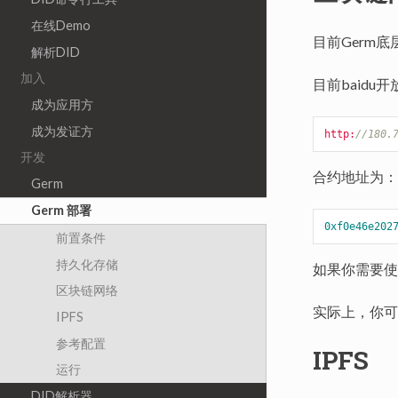
在线Demo
目前Germ底
解析DID
加入
目前baidu开
成为应用方
成为发证方
http:
//180.
开发
合约地址为：
Germ
Germ 部署
0xf0e46e202
前置条件
持久化存储
如果你需要使用
区块链网络
实际上，你可
IPFS
参考配置
IPFS
运行
DID解析器