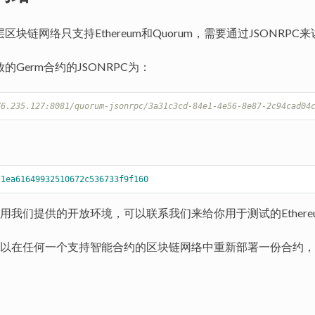
层区块链网络只支持Ethereum和Quorum，需要通过JSONRPC
放的Germ合约的JSONRPC为：
76.235.127:8081/quorum-jsonrpc/3a31c3cd-84e1-4e56-8e87-2c94cad04
71ea61649932510672c536733f9f160
我们提供的开放环境，可以联系我们来给你用于测试的Ethereum
以在任何一个支持智能合约的区块链网络中重新部署一份合约，然