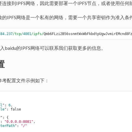
需要连接到IPFS网络，因此需要部署一个IPFS节点，或者使用任何
u开放的IPFS网络是一个私有的网络，需要一个共享密钥作为准入条
.
84.237
/tcp/
4001
/ipfs/
入baidu的IPFS网络可以联系我们获取更多的信息。
置
的参考配置文件示例如下：
el
": 
6
,

ile
": 
false
r
": 
{

": 
"0.0.0.0:8081"
,

uterPath
": 
"/"