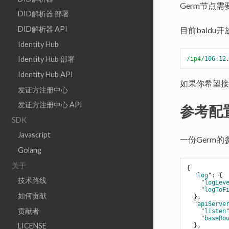
Germ节点
DID解析器 部署
DID解析器 API
目前baid
Identity Hub
Identity Hub 部署
/ip4/
106.12
Identity Hub API
如果你希望接
发证方注册中心
发证方注册中心 API
参考配
SDK
Javascript
一份Germ
Golang
关于
{

  "
log
": 
{

技术路线
    "
logLev
    "
logToF
如何贡献
}
,

  "
apiServe
贡献者
    "
listen
    "
baseRo
LICENSE
}
,
