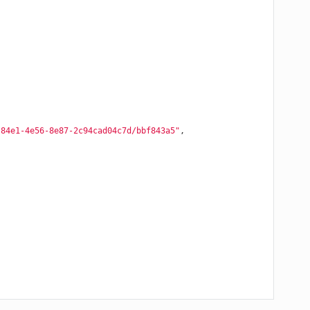
-84e1-4e56-8e87-2c94cad04c7d/bbf843a5"
,
