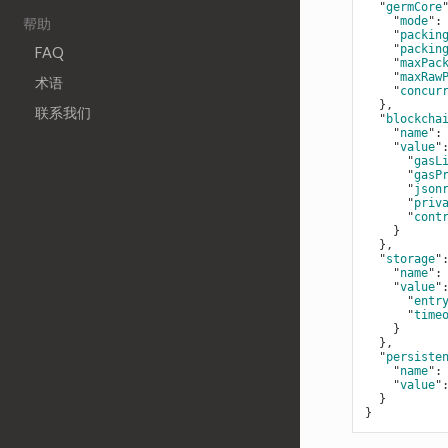
  "
germCore
    "
mode
":
帮助
    "
packin
    "
packin
FAQ
    "
maxPac
    "
maxRaw
术语
    "
concur
}
,

联系我们
  "
blockcha
    "
name
":
    "
value
"
      "
gasL
      "
gasP
      "
json
      "
priv
      "
cont
}

}
,

  "
storage
"
    "
name
":
    "
value
"
      "
entr
      "
time
}

}
,

  "
persiste
    "
name
":
    "
value
"