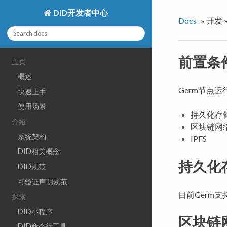
DID开发者中心
Docs
»
开发 
前置条
主页
概述
Germ节点
快速上手
使用场景
持久化存
介绍
区块链网
系统架构
IPFS
DID相关概念
持久化
DID规范
可验证声明规范
目前Germ
探索
DID小程序
区块链
DID命令行工具