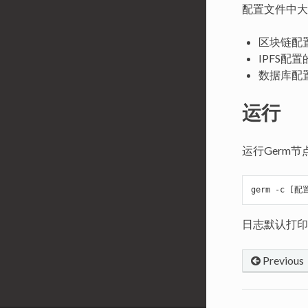
配置文件中大
区块链配置里面
IPFS配置的e
数据库配
运行
运行Germ节
germ -c 
[配
日志默认打印
Previous